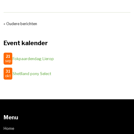
« Oudere berichten
Event kalender
21
Fokpaardendag Lierop
sep
31
Shetlland pony Select
okt
Menu
Home