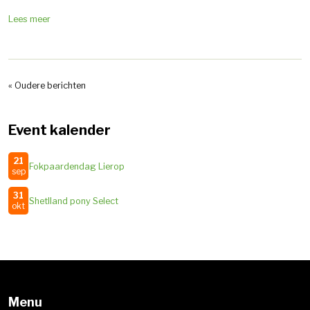
Lees meer
« Oudere berichten
Event kalender
21
Fokpaardendag Lierop
sep
31
Shetlland pony Select
okt
Menu