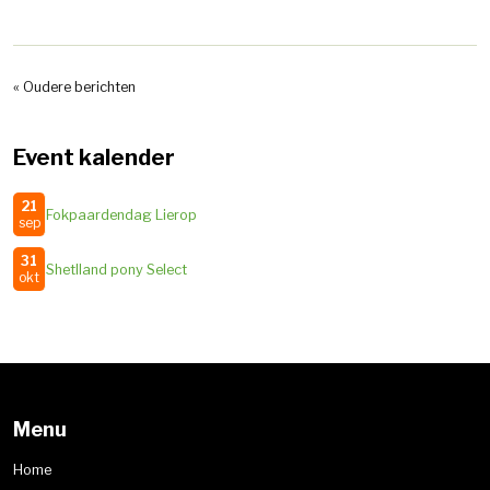
« Oudere berichten
Event kalender
21
Fokpaardendag Lierop
sep
31
Shetlland pony Select
okt
Menu
Home