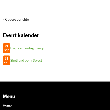
« Oudere berichten
Event kalender
21
Fokpaardendag Lierop
sep
31
Shetlland pony Select
okt
Menu
Home