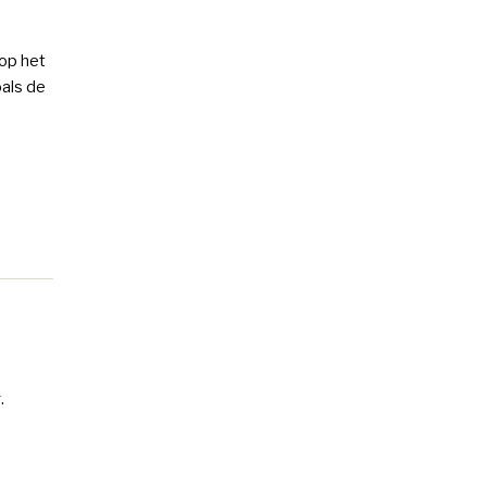
op het
oals de
.