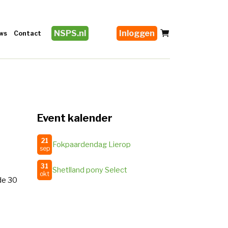
NSPS.nl
Inloggen
ws
Contact
Event kalender
21
Fokpaardendag Lierop
sep
31
Shetlland pony Select
okt
de 30