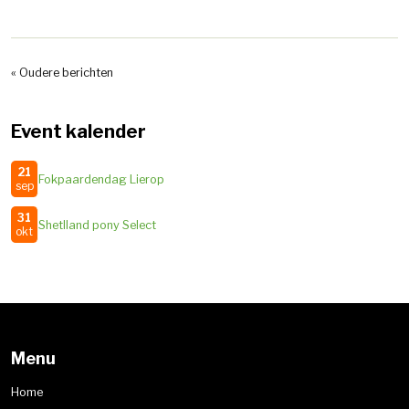
« Oudere berichten
Event kalender
21
Fokpaardendag Lierop
sep
31
Shetlland pony Select
okt
Menu
Home