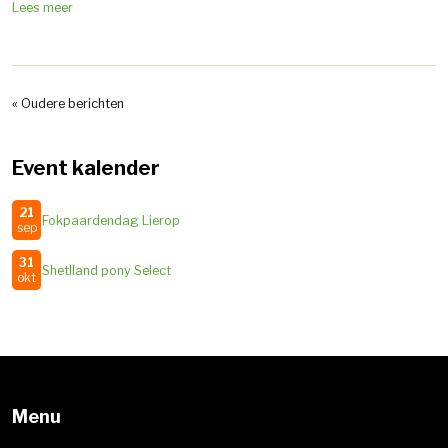
Lees meer
« Oudere berichten
Event kalender
21
Fokpaardendag Lierop
sep
31
Shetlland pony Select
okt
Menu