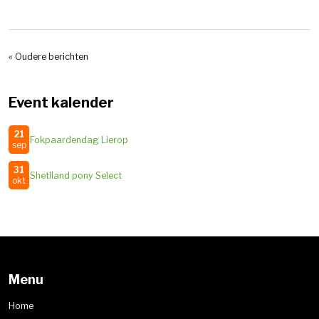
« Oudere berichten
Event kalender
21
Fokpaardendag Lierop
sep
31
Shetlland pony Select
okt
Menu
Home