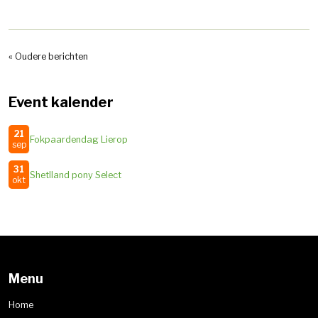
« Oudere berichten
Event kalender
21
Fokpaardendag Lierop
sep
31
Shetlland pony Select
okt
Menu
Home