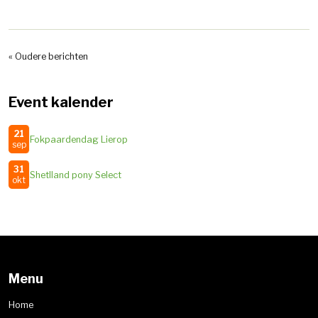
« Oudere berichten
Event kalender
21
Fokpaardendag Lierop
sep
31
Shetlland pony Select
okt
Menu
Home