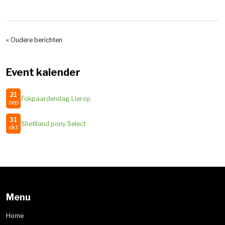
« Oudere berichten
Event kalender
21
Fokpaardendag Lierop
sep
31
Shetlland pony Select
okt
Menu
Home