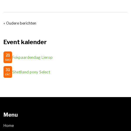
« Oudere berichten
Event kalender
21
Fokpaardendag Lierop
sep
31
Shetlland pony Select
okt
Menu
Home