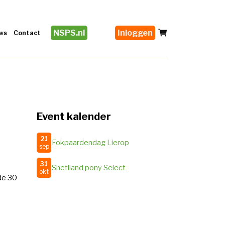
NSPS.nl
Inloggen
ws
Contact
Event kalender
21
Fokpaardendag Lierop
sep
31
Shetlland pony Select
okt
de 30