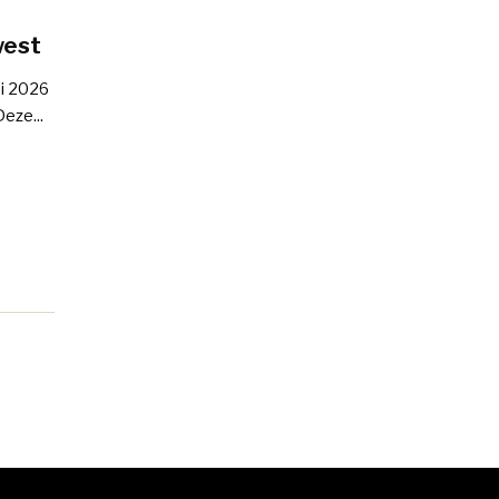
west
ni 2026
eze...