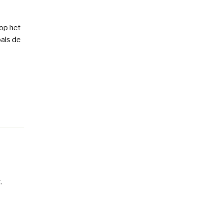
op het
oals de
.