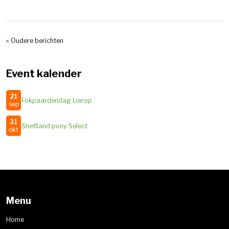
« Oudere berichten
Event kalender
21
Fokpaardendag Lierop
sep
31
Shetlland pony Select
okt
Menu
Home