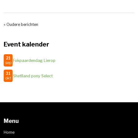
« Oudere berichten
Event kalender
21
Fokpaardendag Lierop
sep
31
Shetlland pony Select
okt
Menu
Home