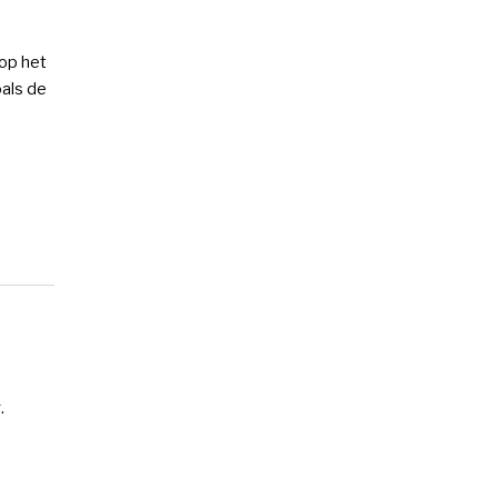
op het
oals de
.