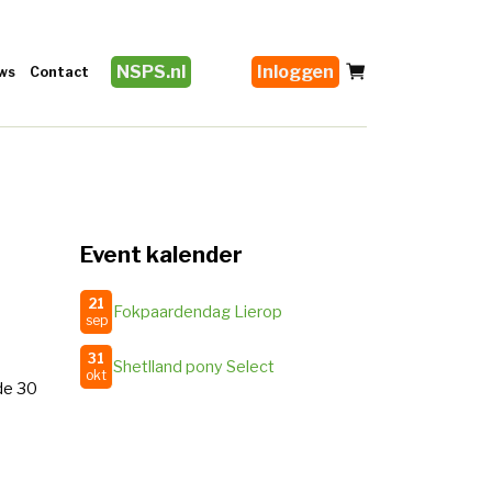
NSPS.nl
Inloggen
ws
Contact
Event kalender
21
Fokpaardendag Lierop
sep
31
Shetlland pony Select
okt
de 30