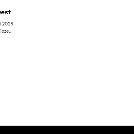
west
ni 2026
eze...