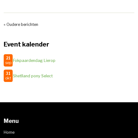
« Oudere berichten
Event kalender
21
Fokpaardendag Lierop
sep
31
Shetlland pony Select
okt
Menu
Home