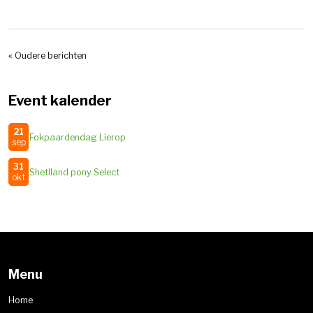
« Oudere berichten
Event kalender
21
Fokpaardendag Lierop
sep
31
Shetlland pony Select
okt
Menu
Home