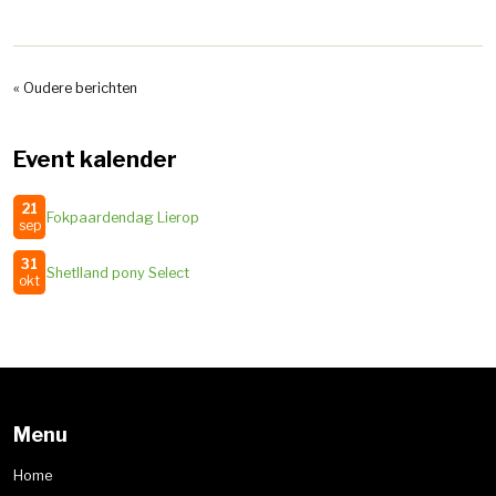
« Oudere berichten
Event kalender
21
Fokpaardendag Lierop
sep
31
Shetlland pony Select
okt
Menu
Home