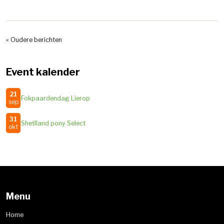
« Oudere berichten
Event kalender
21
Fokpaardendag Lierop
sep
31
Shetlland pony Select
okt
Menu
Home