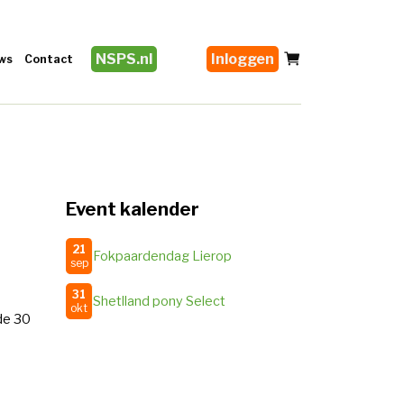
NSPS.nl
Inloggen
ws
Contact
Event kalender
21
Fokpaardendag Lierop
sep
31
Shetlland pony Select
okt
de 30