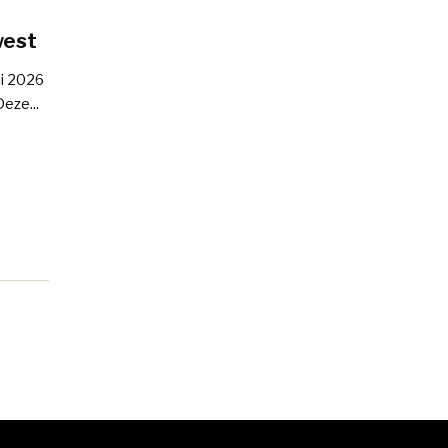
west
ni 2026
eze...