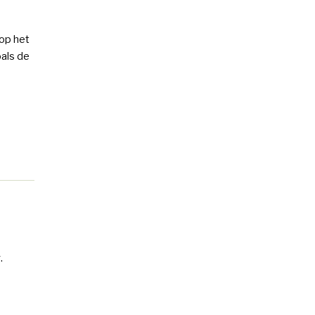
op het
oals de
.