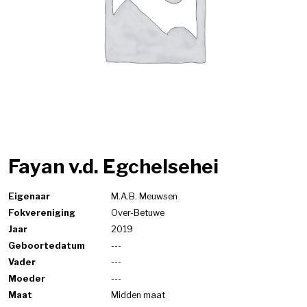
Fayan v.d. Egchelsehei
Eigenaar
M.A.B. Meuwsen
Fokvereniging
Over-Betuwe
Jaar
2019
Geboortedatum
---
Vader
---
Moeder
---
Maat
Midden maat