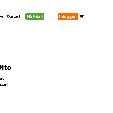
NSPS.nl
Inloggen
ws
Contact
Dito
aak
abant