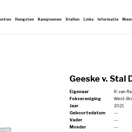
enties
Hengsten
Kampioenen
Stallen
Links
Informatie
Nieu
Geeske v. Stal 
Eigenaar
R. van R
Fokvereniging
West-Br
Jaar
2021
Geboortedatum
---
Vader
---
Moeder
---