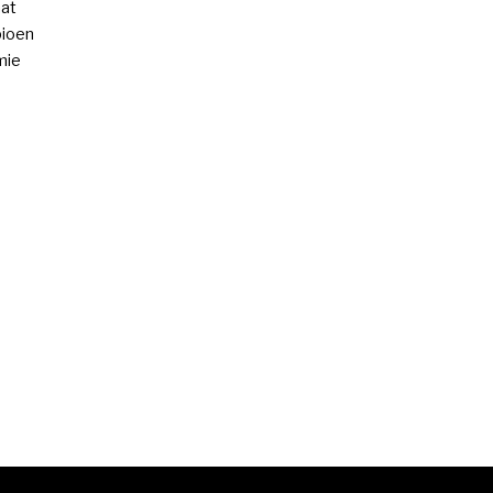
at
ioen
mie