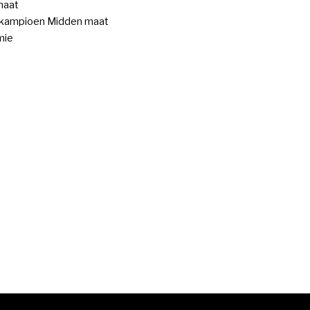
maat
 kampioen Midden maat
mie