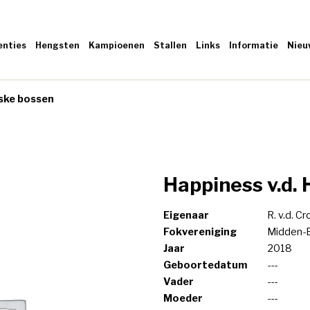
enties
Hengsten
Kampioenen
Stallen
Links
Informatie
Nieu
kske bossen
Happiness v.d.
Eigenaar
R. v.d. 
Fokvereniging
Midden-
Jaar
2018
Geboortedatum
---
Vader
---
Moeder
---