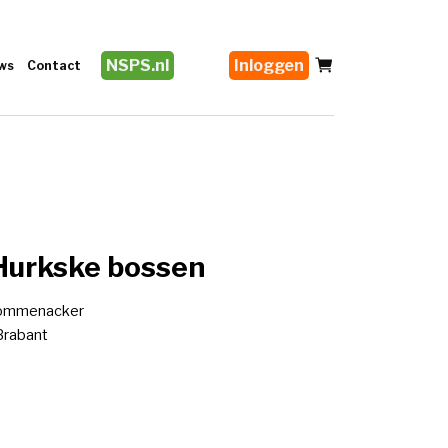
NSPS.nl
Inloggen
ws
Contact
 Hurkske bossen
Crommenacker
Brabant