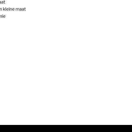
aat
 kleine maat
mie