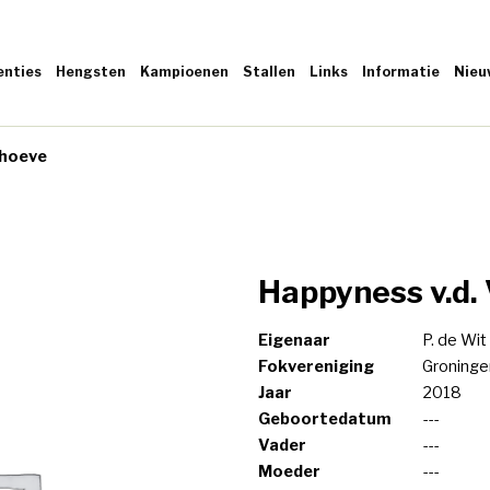
enties
Hengsten
Kampioenen
Stallen
Links
Informatie
Nieu
dhoeve
Happyness v.d.
Eigenaar
P. de Wit
Fokvereniging
Groninge
Jaar
2018
Geboortedatum
---
Vader
---
Moeder
---