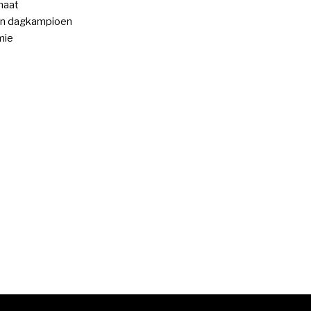
maat
n dagkampioen
mie