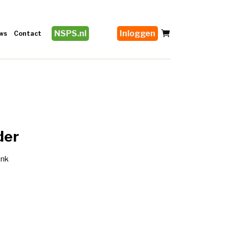
NSPS.nl
Inloggen
ws
Contact
der
ink