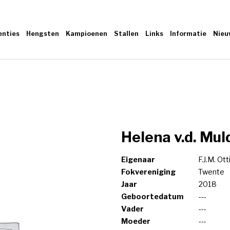
enties
Hengsten
Kampioenen
Stallen
Links
Informatie
Nieu
Helena v.d. Mul
Eigenaar
F.J.M. Ott
Fokvereniging
Twente
Jaar
2018
Geboortedatum
---
Vader
---
Moeder
---