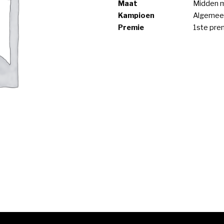
Maat
Midden 
Kampioen
Algemee
Premie
1ste pre