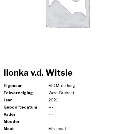
Ilonka v.d. Witsie
Eigenaar
M.C.M. de Jong
Fokvereniging
West-Brabant
Jaar
2021
Geboortedatum
---
Vader
---
Moeder
---
Maat
Mini maat