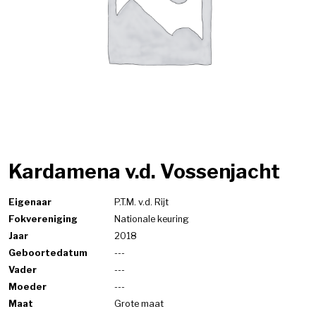
Kardamena v.d. Vossenjacht
Eigenaar
P.T.M. v.d. Rijt
Fokvereniging
Nationale keuring
Jaar
2018
Geboortedatum
---
Vader
---
Moeder
---
Maat
Grote maat