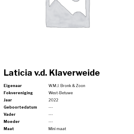
Laticia v.d. Klaverweide
Eigenaar
W.M.J. Bronk & Zoon
Fokvereniging
West-Betuwe
Jaar
2022
Geboortedatum
---
Vader
---
Moeder
---
Maat
Mini maat