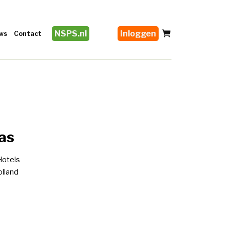
NSPS.nl
Inloggen
ws
Contact
ras
 Hotels
lland