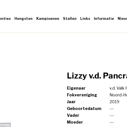
enties
Hengsten
Kampioenen
Stallen
Links
Informatie
Nieu
Lizzy v.d. Panc
Eigenaar
v.d. Valk
Fokvereniging
Noord-Ho
Jaar
2019
Geboortedatum
---
Vader
---
Moeder
---