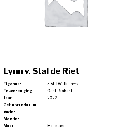
Lynn v. Stal de Riet
Eigenaar
S.M.H.W. Timmers
Fokvereniging
Oost-Brabant
Jaar
2022
Geboortedatum
---
Vader
---
Moeder
---
Maat
Mini maat