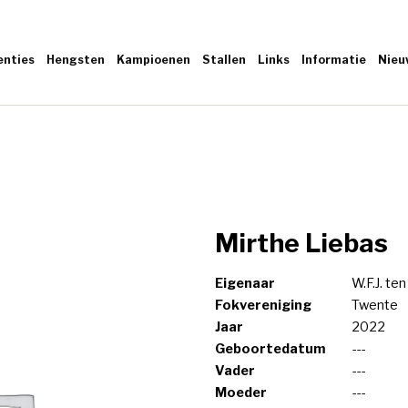
enties
Hengsten
Kampioenen
Stallen
Links
Informatie
Nieu
Mirthe Liebas
Eigenaar
W.F.J. te
Fokvereniging
Twente
Jaar
2022
Geboortedatum
---
Vader
---
Moeder
---