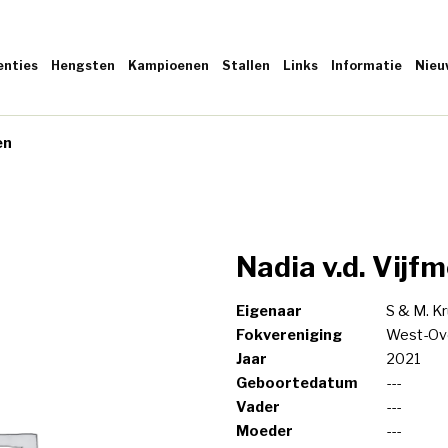
enties
Hengsten
Kampioenen
Stallen
Links
Informatie
Nieu
en
Nadia v.d. Vijf
Eigenaar
S & M. K
Fokvereniging
West-Ove
Jaar
2021
Geboortedatum
---
Vader
---
Moeder
---