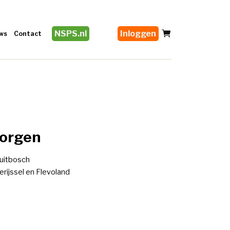
NSPS.nl
Inloggen
ws
Contact
morgen
ruitbosch
rijssel en Flevoland