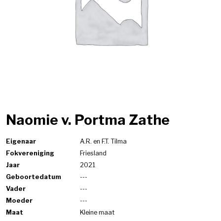
Naomie v. Portma Zathe
Eigenaar
A.R. en F.T. Tilma
Fokvereniging
Friesland
Jaar
2021
Geboortedatum
---
Vader
---
Moeder
---
Maat
Kleine maat