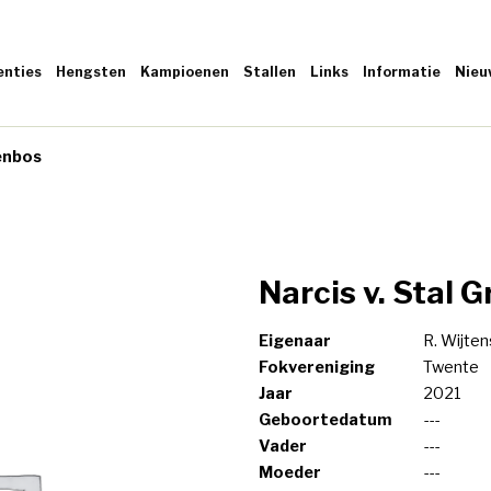
enties
Hengsten
Kampioenen
Stallen
Links
Informatie
Nieu
tenbos
Narcis v. Stal 
Eigenaar
R. Wijten
Fokvereniging
Twente
Jaar
2021
Geboortedatum
---
Vader
---
Moeder
---