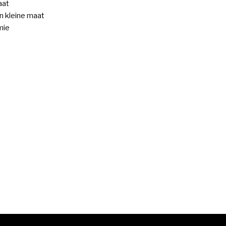
aat
 kleine maat
mie