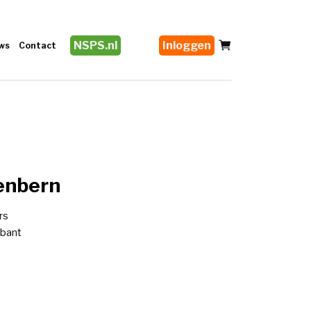
NSPS.nl
Inloggen
ws
Contact
tenbern
rs
bant