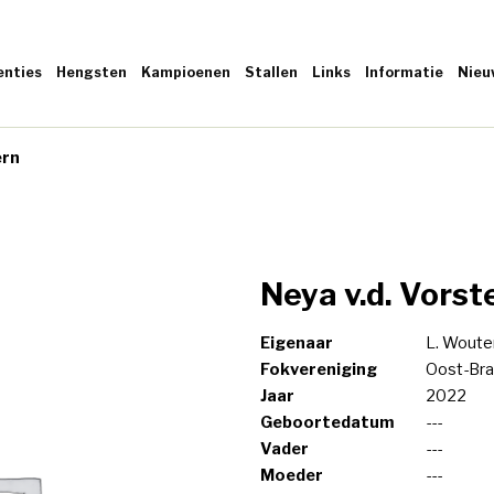
enties
Hengsten
Kampioenen
Stallen
Links
Informatie
Nieu
ern
Neya v.d. Vors
Eigenaar
L. Woute
Fokvereniging
Oost-Bra
Jaar
2022
Geboortedatum
---
Vader
---
Moeder
---