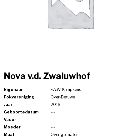
Nova v.d. Zwaluwhof
Eigenaar
F.A.W. Kempkens
Fokvereniging
Over-Betuwe
Jaar
2019
Geboortedatum
---
Vader
---
Moeder
---
Maat
Overige maten