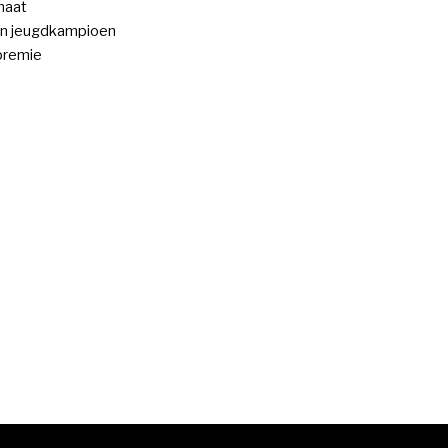
maat
n jeugdkampioen
premie