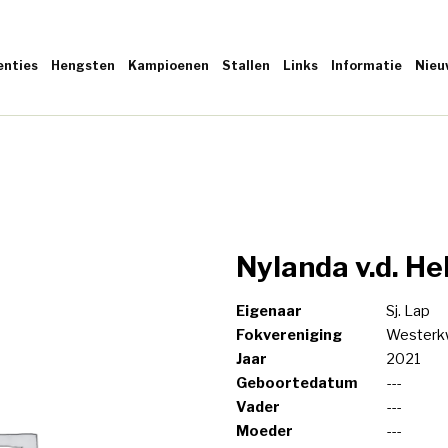
enties
Hengsten
Kampioenen
Stallen
Links
Informatie
Nieu
Nylanda v.d. He
Eigenaar
Sj. Lap
Fokvereniging
Westerkw
Jaar
2021
Geboortedatum
---
Vader
---
Moeder
---