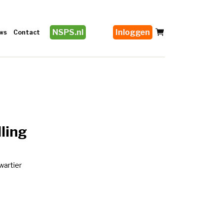
NSPS.nl
Inloggen
ws
Contact
lling
artier