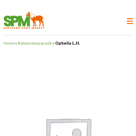
Home
»
Kampioensparade
»
Ophelia L.H.