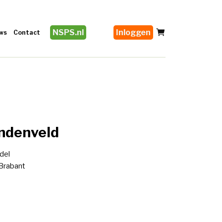
NSPS.nl
Inloggen
ws
Contact
endenveld
del
 Brabant