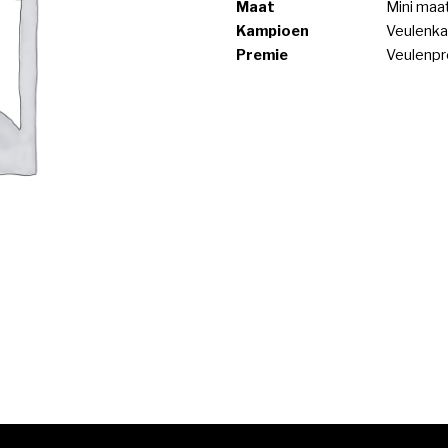
Maat
Mini maa
Kampioen
Veulenka
Premie
Veulenp