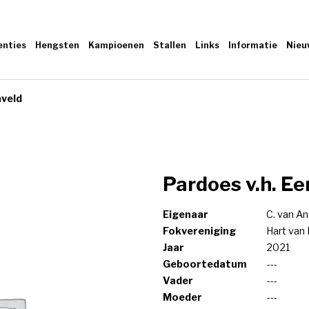
enties
Hengsten
Kampioenen
Stallen
Links
Informatie
Nieu
nveld
Pardoes v.h. E
Eigenaar
C. van An
Fokvereniging
Hart van
Jaar
2021
Geboortedatum
---
Vader
---
Moeder
---