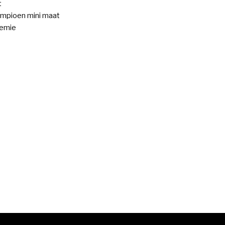
t
mpioen mini maat
remie