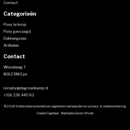
Contact
Categorieën
Pony te koop
Pony gevraagd
Dekhengsten
Artikelen
Contact
Wisselweg 7
8162 RM Epe
noreply@degroenkamp.nl
+316 236 440 62
© 2026 Shetlandponymarket.com.
algemene voorwaarden
en
privacy- & cookieverklaring
.
Creatie
Sigtbaar
, Realisatie
Seven Winds