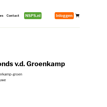
NSPS.nl
Inloggen
ws
Contact
nds v.d. Groenkamp
erkamp-groen
luwe