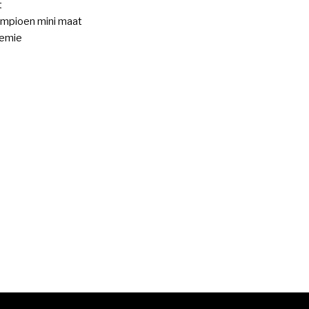
t
mpioen mini maat
remie