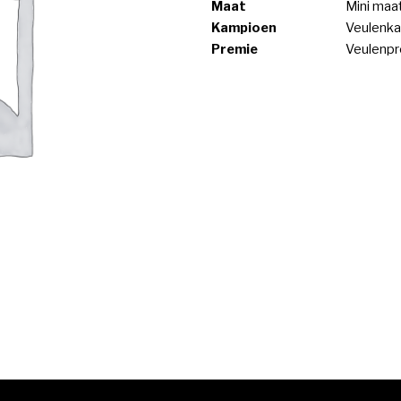
Maat
Mini maa
Kampioen
Veulenka
Premie
Veulenp