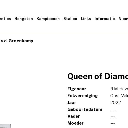
enties
Hengsten
Kampioenen
Stallen
Links
Informatie
Nieu
 v.d. Groenkamp
Queen of Diamo
Eigenaar
R.M. Hav
Fokvereniging
Oost-Ve
Jaar
2022
Geboortedatum
---
Vader
---
Moeder
---