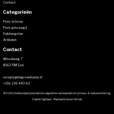
Contact
Categorieën
Pony te koop
Pony gevraagd
Dekhengsten
Artikelen
Contact
Wisselweg 7
8162 RM Epe
noreply@degroenkamp.nl
+316 236 440 62
© 2026 Shetlandponymarket.com.
algemene voorwaarden
en
privacy- & cookieverklaring
.
Creatie
Sigtbaar
, Realisatie
Seven Winds