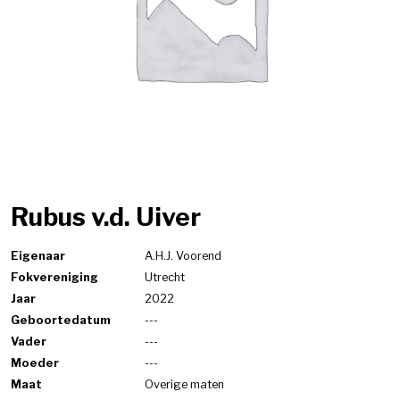
Rubus v.d. Uiver
Eigenaar
A.H.J. Voorend
Fokvereniging
Utrecht
Jaar
2022
Geboortedatum
---
Vader
---
Moeder
---
Maat
Overige maten