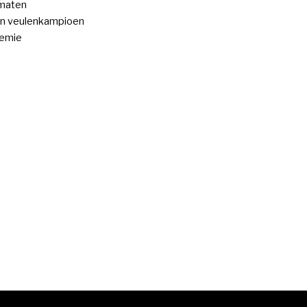
 maten
n veulenkampioen
remie