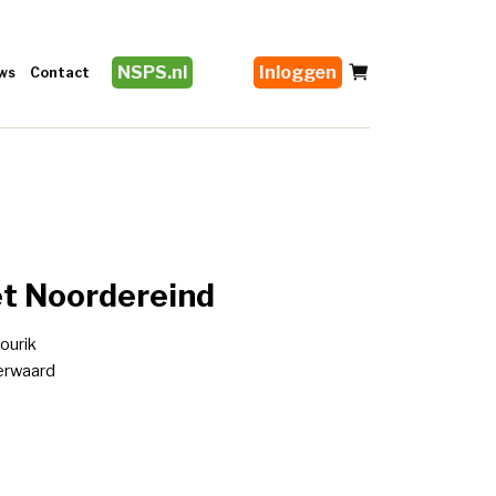
NSPS.nl
Inloggen
ws
Contact
et Noordereind
ourik
rwaard