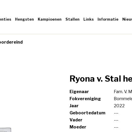
enties
Hengsten
Kampioenen
Stallen
Links
Informatie
Nieu
Noordereind
Ryona v. Stal h
Eigenaar
Fam. V. M
Fokvereniging
Bommele
Jaar
2022
Geboortedatum
---
Vader
---
Moeder
---