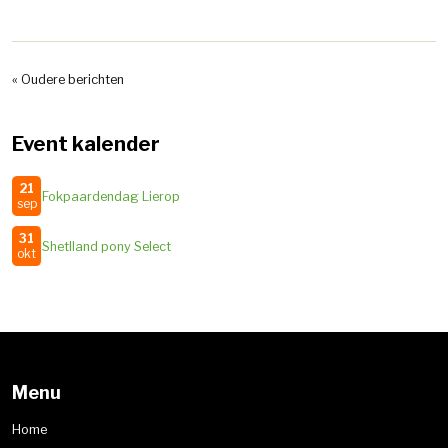
« Oudere berichten
Event kalender
21
Fokpaardendag Lierop
sep
31
Shetlland pony Select
okt
Menu
Home