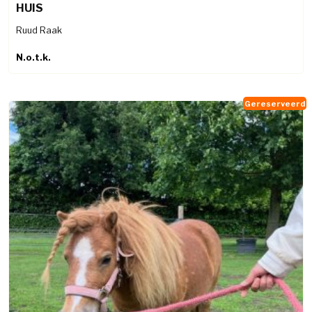
HUIS
Ruud Raak
N.o.t.k.
Gereserveerd