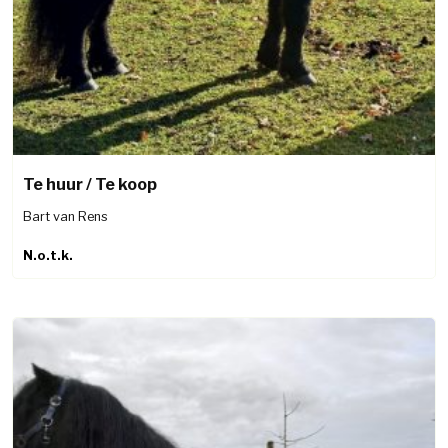
Te huur / Te koop
Bart van Rens
N.o.t.k.