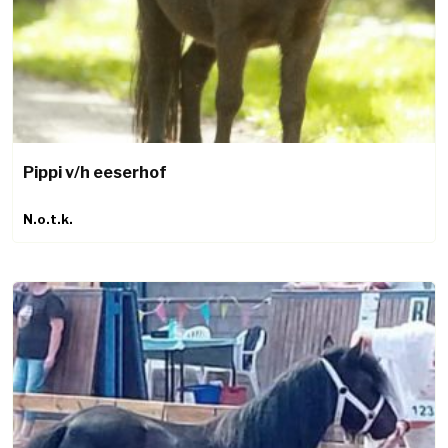
Pippi v/h eeserhof
N.o.t.k.