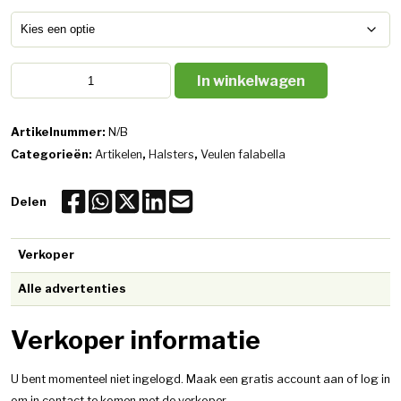
Fallabella
In winkelwagen
veulen
aantal
Artikelnummer:
N/B
Categorieën:
Artikelen
,
Halsters
,
Veulen falabella
Delen
Verkoper
Alle advertenties
Verkoper informatie
U bent momenteel niet ingelogd. Maak een gratis account aan of log in
om in contact te komen met de verkoper.