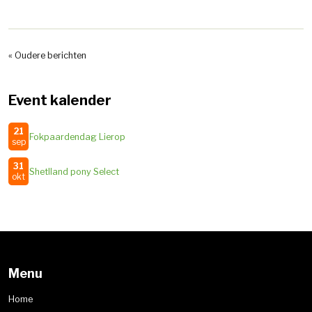
« Oudere berichten
Event kalender
21
Fokpaardendag Lierop
sep
31
Shetlland pony Select
okt
Menu
Home