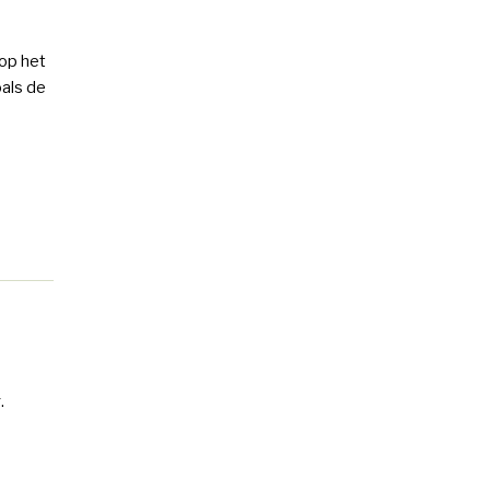
op het
oals de
.